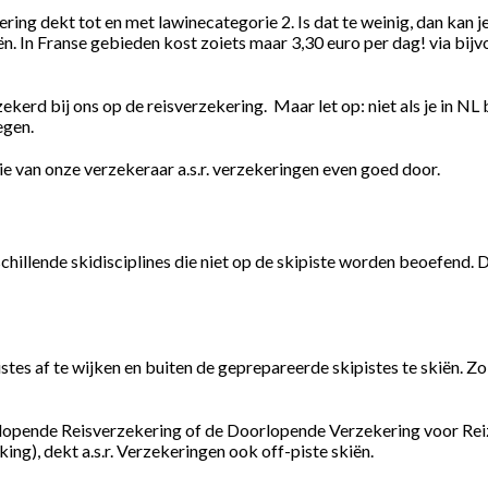
ering dekt tot en met lawinecategorie 2. Is dat te weinig, dan kan
. In Franse gebieden kost zoiets maar 3,30 euro per dag! via bijvoo
ekerd bij ons op de reisverzekering. Maar let op: niet als je in NL
egen.
e van onze verzekeraar a.s.r. verzekeringen even goed door.
schillende skidisciplines die niet op de skipiste worden beoefend. D
tes af te wijken en buiten de geprepareerde skipistes te skiën. Zo
tlopende Reisverzekering of de Doorlopende Verzekering voor Re
king), dekt a.s.r. Verzekeringen ook off-piste skiën.