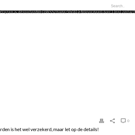
Prijzen & Afsluiten
NIEUWS
Schade?
VRAGEN
Voordeel
Over Ons
Contact
HOME
/
TIPS
/ OFFPISTE MET DE WINTERSPORT?
0
den is het wel verzekerd, maar let op de details!