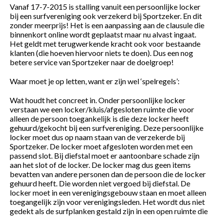
Vanaf 17-7-2015 is stalling vanuit een persoonlijke locker
bij een surfvereniging ook verzekerd bij Sportzeker. En dit
zonder meerprijs! Het is een aanpassing aan de clausule die
binnenkort online wordt geplaatst maar nu alvast ingaat.
Het geldt met terugwerkende kracht ook voor bestaande
klanten (die hoeven hiervoor niets te doen). Dus een nog
betere service van Sportzeker naar de doelgroep!
Waar moet je op letten, want er zijn wel ‘spelregels’:
Wat houdt het concreet in. Onder persoonlijke locker
verstaan we een locker/kluis/afgesloten ruimte die voor
alleen de persoon toegankelijk is die deze locker heeft
gehuurd/gekocht bij een surfvereniging. Deze persoonlijke
locker moet dus op naam staan van de verzekerde bij
Sportzeker. De locker moet afgesloten worden met een
passend slot. Bij diefstal moet er aantoonbare schade zijn
aan het slot of de locker. De locker mag dus geen items
bevatten van andere personen dan de persoon die de locker
gehuurd heeft. Die worden niet vergoed bij diefstal. De
locker moet in een verenigingsgebouw staan en moet alleen
toegangelijk zijn voor verenigingsleden. Het wordt dus niet
gedekt als de surfplanken gestald zijn in een open ruimte die