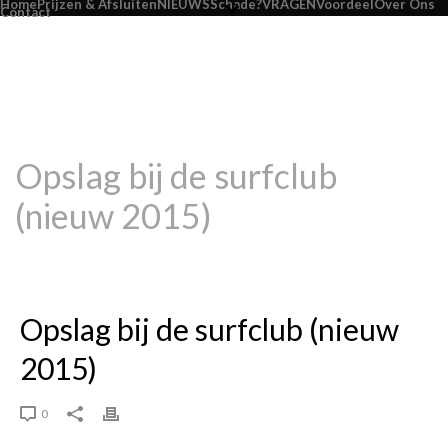
Home
Prijzen & Afsluiten
NIEUWS
Schade?
VRAGEN
Voordeel
Over Ons
Contact
Opslag bij de surfclub
(nieuw 2015)
HOME
/
FAQ
/ OPSLAG BIJ DE SURFCLUB (NIEUW 2015)
Opslag bij de surfclub (nieuw
2015)
0